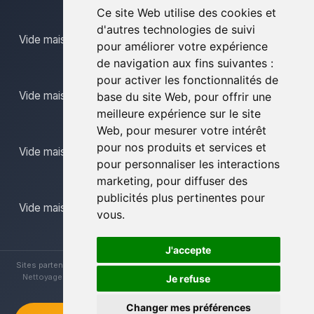
Ce site Web utilise des cookies et
d'autres technologies de suivi
Vide maison limbourg
pour améliorer votre expérience
de navigation aux fins suivantes :
pour activer les fonctionnalités de
Vide maison mons
base du site Web
,
pour offrir une
meilleure expérience sur le site
Web
,
pour mesurer votre intérêt
pour nos produits et services et
Vide maison namur
pour personnaliser les interactions
marketing
,
pour diffuser des
publicités plus pertinentes pour
Vide maison province du luxembourg
vous
.
J'accepte
Sites partenaires :
Brocanteur Vide Maison
|
Vide Maison La Louvière
|
Nettoyage Vide Maisons
|
Vide Maison Hainaut
|
Vide Maison Liège
Je refuse
Changer mes préférences