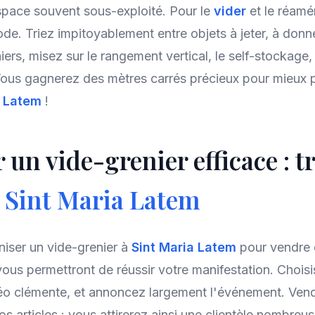
espace souvent sous-exploité. Pour le
vider
et le réamé
e. Triez impitoyablement entre objets à jeter, à donn
iers, misez sur le rangement vertical, le self-stockage,
Vous gagnerez des mètres carrés précieux pour mieux p
a Latem
!
un vide-grenier efficace : t
à
Sint Maria Latem
niser un vide-grenier à
Sint Maria Latem
pour vendre 
ous permettront de réussir votre manifestation. Chois
téo clémente, et annoncez largement l'événement. Vende
 articles : vous attirerez ainsi une clientèle nombreuse