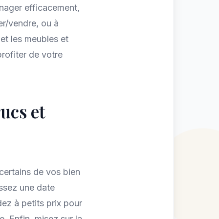
nager efficacement,
er/vendre, ou à
 et les meubles et
rofiter de votre
rucs et
certains de vos bien
issez une date
z à petits prix pour
. Enfin, misez sur la