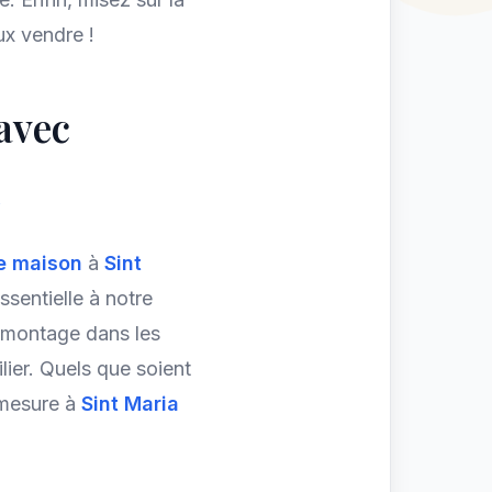
ux vendre !
avec
m
e maison
à
Sint
ssentielle à notre
démontage dans les
lier. Quels que soient
-mesure à
Sint Maria