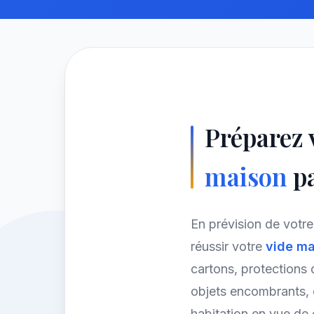
Préparez
maison
pa
En prévision de vot
réussir votre
vide ma
cartons, protections 
objets encombrants, 
habitation en vue de