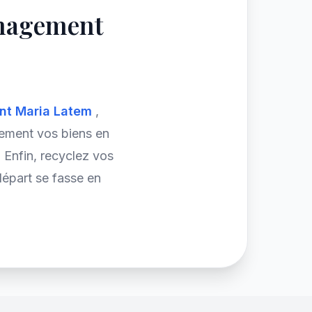
nagement
int Maria Latem
,
acement vos biens en
 Enfin, recyclez vos
départ se fasse en