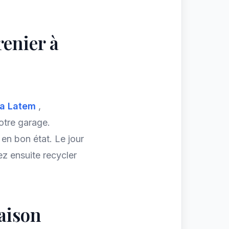
renier à
ia Latem
,
otre garage.
en bon état. Le jour
ez ensuite recycler
aison