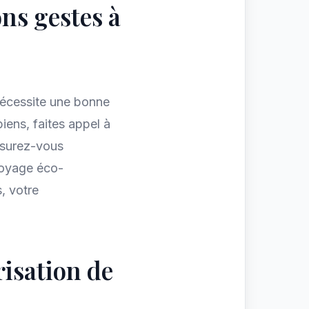
ons gestes à
écessite une bonne
iens, faites appel à
ssurez-vous
toyage éco-
, votre
isation de