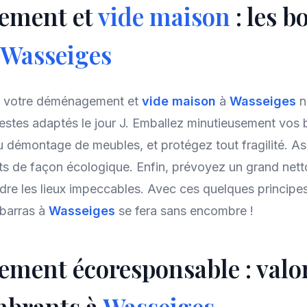
ement et
vide maison
: les b
Wasseiges
t votre déménagement et
vide maison
à
Wasseiges
n
estes adaptés le jour J. Emballez minutieusement vos b
u démontage de meubles, et protégez tout fragilité. A
s de façon écologique. Enfin, prévoyez un grand net
dre les lieux impeccables. Avec ces quelques principes
barras à
Wasseiges
se fera sans encombre !
ent écoresponsable : valor
mbrants à
Wasseiges