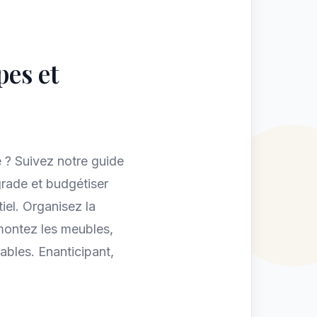
pes et
 ? Suivez notre guide
grade et budgétiser
iel. Organisez la
émontez les meubles,
ables. Enanticipant,