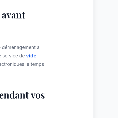
 avant
tre déménagement à
e service de
vide
ectroniques le temps
pendant vos