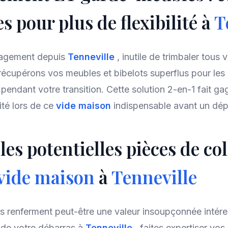
es pour plus de flexibilité à
T
nagement depuis
Tenneville
, inutile de trimbaler tous 
écupérons vos meubles et bibelots superflus pour les
endant votre transition. Cette solution 2-en-1 fait ga
ité lors de ce
vide maison
indispensable avant un dép
 les potentielles pièces de co
vide maison
à
Tenneville
s renferment peut-être une valeur insoupçonnée intére
s de votre débarras à
Tenneville
, faites expertiser vos