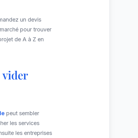
mandez un devis
u marché pour trouver
projet de A à Z en
e
vider
lle
peut sembler
er les services
nsuite les entreprises