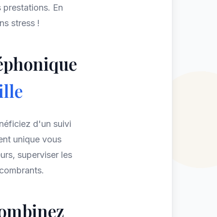
 prestations. En
ns stress !
léphonique
lle
éficiez d'un suivi
rent unique vous
urs, superviser les
ncombrants.
combinez