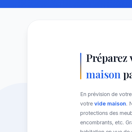
Préparez
maison
pa
En prévision de vot
votre
vide maison
. 
protections des meubl
encombrants, etc. Gr
habitation en vue de