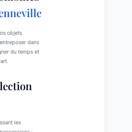
enneville
vos objets
 entreposer dans
gner du temps et
art.
llection
ssant les
 possessions :