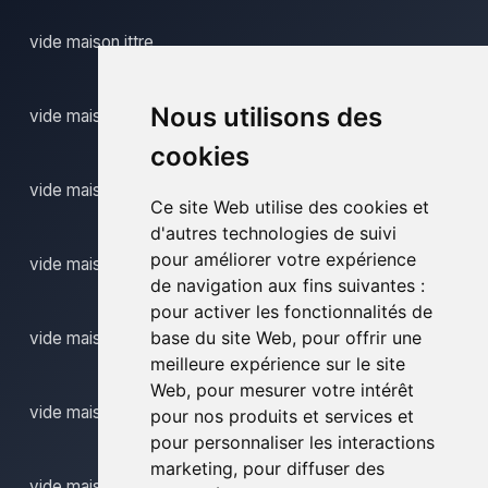
vide maison ittre
Nous utilisons des
vide maison lasne chapelle saint lambert
cookies
vide maison marilles
Ce site Web utilise des cookies et
d'autres technologies de suivi
pour améliorer votre expérience
vide maison ottignies louvain la neuve
de navigation aux fins suivantes :
pour activer les fonctionnalités de
base du site Web
,
pour offrir une
vide maison perwez
meilleure expérience sur le site
Web
,
pour mesurer votre intérêt
vide maison rebecq
pour nos produits et services et
pour personnaliser les interactions
marketing
,
pour diffuser des
vide maison rebecq rognon