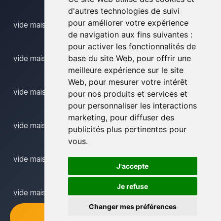
d'autres technologies de suivi
pour améliorer votre expérience
vide maison lokeren
de navigation aux fins suivantes :
pour activer les fonctionnalités de
base du site Web
,
pour offrir une
vide maison lovendegem
meilleure expérience sur le site
Web
,
pour mesurer votre intérêt
vide maison massemen
pour nos produits et services et
pour personnaliser les interactions
marketing
,
pour diffuser des
vide maison meerbeke
publicités plus pertinentes pour
vous
.
vide maison meldert
J'accepte
Je refuse
vide maison melle
Changer mes préférences
+32 484 171865