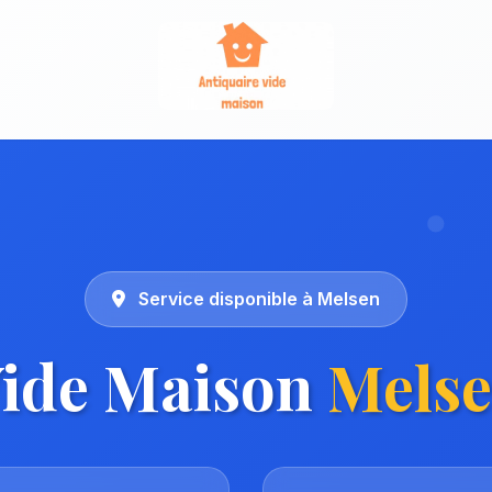
Service disponible à Melsen
ide Maison
Mels