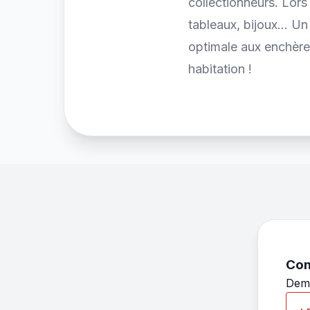
collectionneurs. Lor
tableaux, bijoux... U
optimale aux enchère
habitation !
Con
Dema