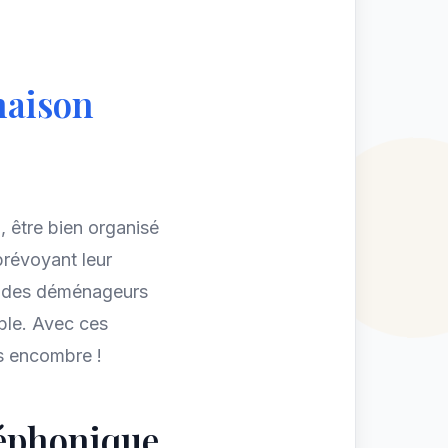
maison
n
, être bien organisé
prévoyant leur
 à des déménageurs
ble. Avec ces
s encombre !
léphonique