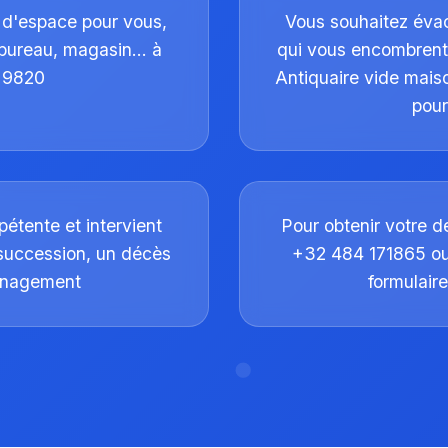
 d'espace pour vous,
Vous souhaitez évac
, bureau, magasin… à
qui vous encombrent s
 9820
Antiquaire vide mais
pour
étente et intervient
Pour obtenir votre d
 succession, un décès
+32 484 171865 ou 
énagement
formulair