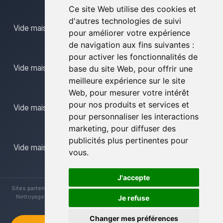
Ce site Web utilise des cookies et
d'autres technologies de suivi
Vide maison limbourg
pour améliorer votre expérience
de navigation aux fins suivantes :
pour activer les fonctionnalités de
Vide maison mons
base du site Web
,
pour offrir une
meilleure expérience sur le site
Web
,
pour mesurer votre intérêt
pour nos produits et services et
Vide maison namur
pour personnaliser les interactions
marketing
,
pour diffuser des
publicités plus pertinentes pour
Vide maison province du luxembourg
vous
.
J'accepte
Sites partenaires :
Brocanteur Vide Maison
|
Vide Maison La Louvière
|
Nettoyage Vide Maisons
|
Vide Maison Hainaut
|
Vide Maison Liège
Je refuse
Changer mes préférences