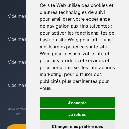
Ce site Web utilise des cookies et
d'autres technologies de suivi
Vide maison limbourg
pour améliorer votre expérience
de navigation aux fins suivantes :
pour activer les fonctionnalités de
Vide maison mons
base du site Web
,
pour offrir une
meilleure expérience sur le site
Web
,
pour mesurer votre intérêt
pour nos produits et services et
Vide maison namur
pour personnaliser les interactions
marketing
,
pour diffuser des
publicités plus pertinentes pour
Vide maison province du luxembourg
vous
.
J'accepte
Sites partenaires :
Brocanteur Vide Maison
|
Vide Maison La Louvière
|
Nettoyage Vide Maisons
|
Vide Maison Hainaut
|
Vide Maison Liège
Je refuse
Changer mes préférences