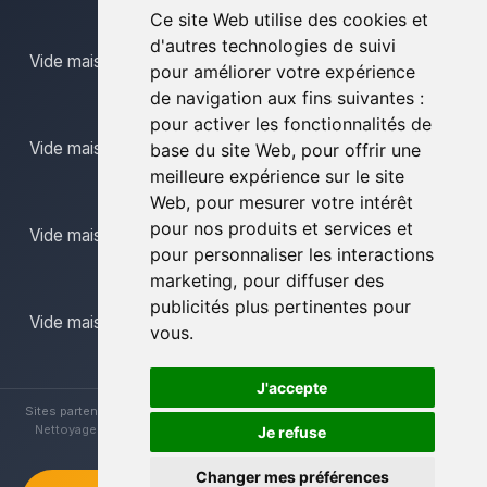
Ce site Web utilise des cookies et
d'autres technologies de suivi
Vide maison limbourg
pour améliorer votre expérience
de navigation aux fins suivantes :
pour activer les fonctionnalités de
Vide maison mons
base du site Web
,
pour offrir une
meilleure expérience sur le site
Web
,
pour mesurer votre intérêt
pour nos produits et services et
Vide maison namur
pour personnaliser les interactions
marketing
,
pour diffuser des
publicités plus pertinentes pour
Vide maison province du luxembourg
vous
.
J'accepte
Sites partenaires :
Brocanteur Vide Maison
|
Vide Maison La Louvière
|
Nettoyage Vide Maisons
|
Vide Maison Hainaut
|
Vide Maison Liège
Je refuse
Changer mes préférences