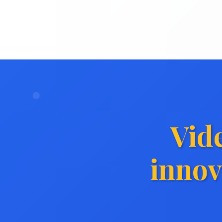
Vid
innov