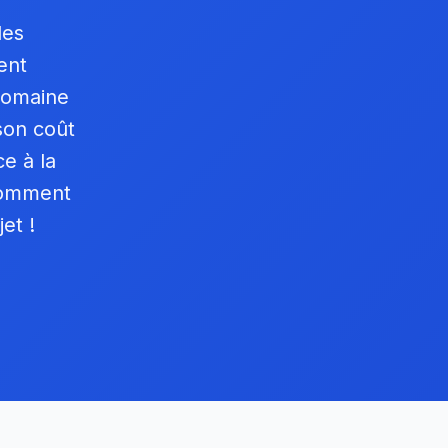
les
ent
domaine
son coût
e à la
 Comment
et !