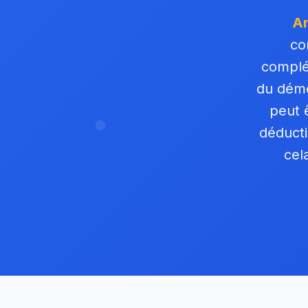
An
co
complé
du démé
peut 
déducti
cel