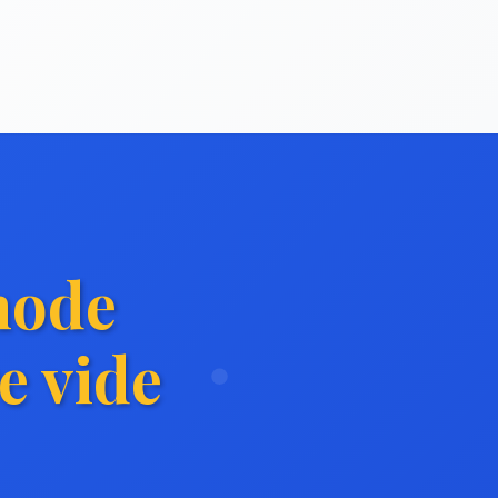
hode
e vide