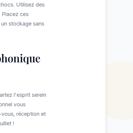
chocs. Utilisez des
. Placez ces
t un stockage sans
éphonique
rtez l'esprit serein
onnel vous
-vous, réception et
illet !