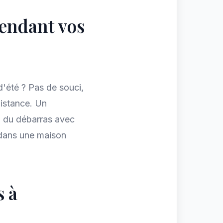
pendant vos
d'été ? Pas de souci,
istance. Un
on du débarras avec
 dans une maison
s à