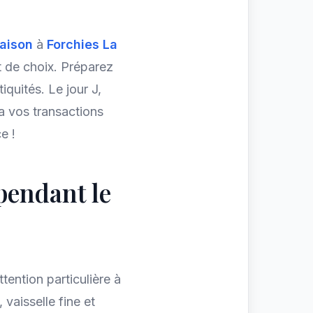
aison
à
Forchies La
t de choix. Préparez
iquités. Le jour J,
ra vos transactions
e !
 pendant le
ttention particulière à
 vaisselle fine et