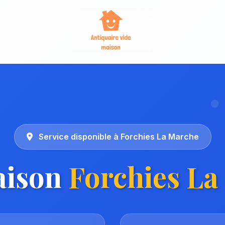
Service disponible à Forchies La Marche
aison
Forchies La