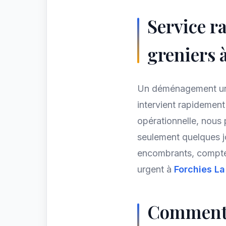
Service r
greniers 
Un déménagement u
intervient rapidemen
opérationnelle, nous 
seulement quelques j
encombrants, compte
urgent à
Forchies L
Comment e