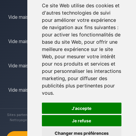
Ce site Web utilise des cookies et
d'autres technologies de suivi
Vide maison limbourg
pour améliorer votre expérience
de navigation aux fins suivantes :
pour activer les fonctionnalités de
Vide maison mons
base du site Web
,
pour offrir une
meilleure expérience sur le site
Web
,
pour mesurer votre intérêt
pour nos produits et services et
Vide maison namur
pour personnaliser les interactions
marketing
,
pour diffuser des
publicités plus pertinentes pour
Vide maison province du luxembourg
vous
.
J'accepte
Sites partenaires :
Brocanteur Vide Maison
|
Vide Maison La Louvière
|
Nettoyage Vide Maisons
|
Vide Maison Hainaut
|
Vide Maison Liège
Je refuse
Changer mes préférences