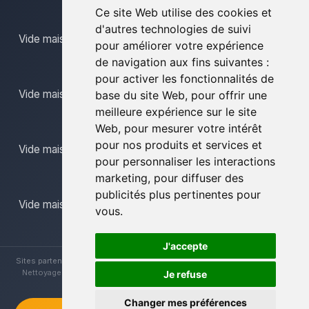
Ce site Web utilise des cookies et
d'autres technologies de suivi
Vide maison limbourg
pour améliorer votre expérience
de navigation aux fins suivantes :
pour activer les fonctionnalités de
Vide maison mons
base du site Web
,
pour offrir une
meilleure expérience sur le site
Web
,
pour mesurer votre intérêt
pour nos produits et services et
Vide maison namur
pour personnaliser les interactions
marketing
,
pour diffuser des
publicités plus pertinentes pour
Vide maison province du luxembourg
vous
.
J'accepte
Sites partenaires :
Brocanteur Vide Maison
|
Vide Maison La Louvière
|
Nettoyage Vide Maisons
|
Vide Maison Hainaut
|
Vide Maison Liège
Je refuse
Changer mes préférences