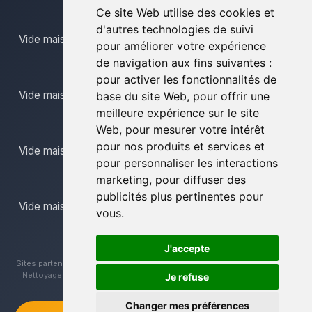
Ce site Web utilise des cookies et
d'autres technologies de suivi
Vide maison limbourg
pour améliorer votre expérience
de navigation aux fins suivantes :
pour activer les fonctionnalités de
Vide maison mons
base du site Web
,
pour offrir une
meilleure expérience sur le site
Web
,
pour mesurer votre intérêt
pour nos produits et services et
Vide maison namur
pour personnaliser les interactions
marketing
,
pour diffuser des
publicités plus pertinentes pour
Vide maison province du luxembourg
vous
.
J'accepte
Sites partenaires :
Brocanteur Vide Maison
|
Vide Maison La Louvière
|
Nettoyage Vide Maisons
|
Vide Maison Hainaut
|
Vide Maison Liège
Je refuse
Changer mes préférences