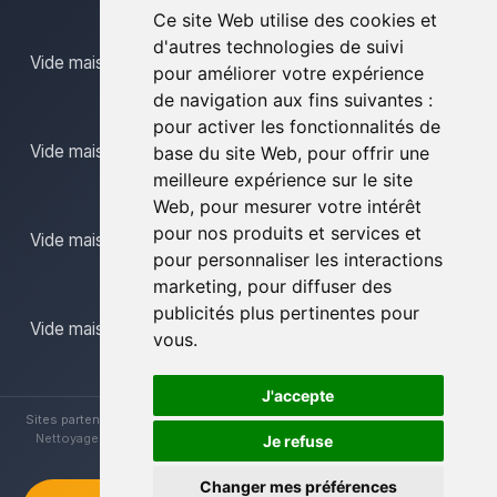
Ce site Web utilise des cookies et
d'autres technologies de suivi
Vide maison limbourg
pour améliorer votre expérience
de navigation aux fins suivantes :
pour activer les fonctionnalités de
Vide maison mons
base du site Web
,
pour offrir une
meilleure expérience sur le site
Web
,
pour mesurer votre intérêt
pour nos produits et services et
Vide maison namur
pour personnaliser les interactions
marketing
,
pour diffuser des
publicités plus pertinentes pour
Vide maison province du luxembourg
vous
.
J'accepte
Sites partenaires :
Brocanteur Vide Maison
|
Vide Maison La Louvière
|
Nettoyage Vide Maisons
|
Vide Maison Hainaut
|
Vide Maison Liège
Je refuse
Changer mes préférences