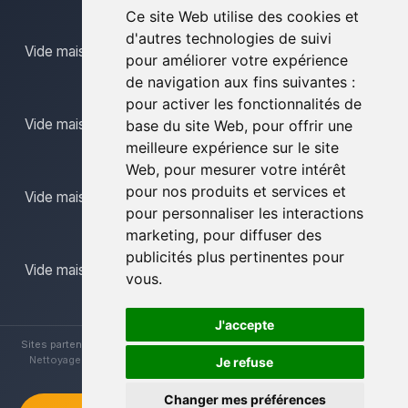
Ce site Web utilise des cookies et
d'autres technologies de suivi
Vide maison limbourg
pour améliorer votre expérience
de navigation aux fins suivantes :
pour activer les fonctionnalités de
Vide maison mons
base du site Web
,
pour offrir une
meilleure expérience sur le site
Web
,
pour mesurer votre intérêt
pour nos produits et services et
Vide maison namur
pour personnaliser les interactions
marketing
,
pour diffuser des
publicités plus pertinentes pour
Vide maison province du luxembourg
vous
.
J'accepte
Sites partenaires :
Brocanteur Vide Maison
|
Vide Maison La Louvière
|
Nettoyage Vide Maisons
|
Vide Maison Hainaut
|
Vide Maison Liège
Je refuse
Changer mes préférences